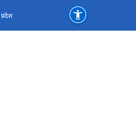
प्रदेश
महत्त्वपूर्ण लिङ्कहरू
मुख्यमन्त्री तथा मन्त्रिपरिषद्को कार्यालय, सुदूरपश्चिम प्रदेश, धनगढी
स्वास्थ्य तथा जनसंख्या मन्त्रालय, काठमाडौं ।
महिला बालबालिका तथा ज्येष्ठ नागरिक मन्त्रालय, काठमाडौै ।
स्वास्थ्य निर्देशनालय डोटी ।
सुदूरपश्चिम प्रदेश विकास तथा लगानी सम्मेलन सचिवालय
धनगढी उपमहानगरपालिका- १, कैलाली, नेपाल
m