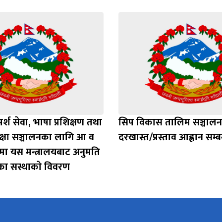
र्श सेवा, भाषा प्रशिक्षण तथा
सिप विकास तालिम सञ्चाल
कक्षा सञ्चालनका लागि आ व
दरखास्त/प्रस्ताव आह्वान सम्ब
ा यस मन्त्रालयबाट अनुमति
एका सस्थाकाे विवरण