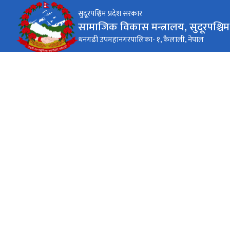
सुदूरपश्चिम प्रदेश सरकार
सामाजिक विकास मन्त्रालय, सुदूरपश्चिम 
धनगढी उपमहानगरपालिका- १, कैलाली, नेपाल
कार्यालय समय
जाडो (कार्तिक १६ देखि माघ १५)
(९:०० - ४:००)
सोमबार देखि शुक्रबार
गर्मी (माघ १६ देखि कार्तिक १५)
(९:०० - ५:००)
सोमबार देखि शुक्रबार