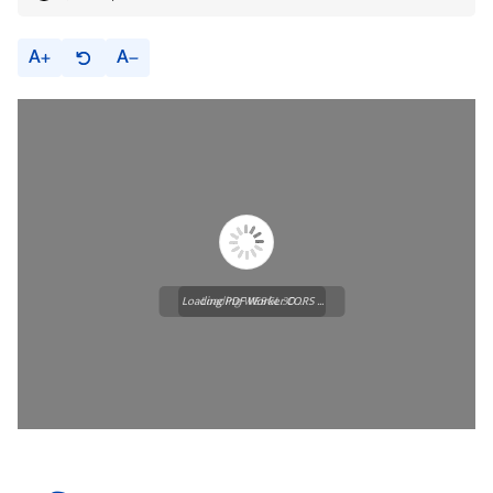
A
A
Loading PDF Worker CORS ...
Loading WEBGL 3D ...