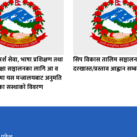
र्श सेवा, भाषा प्रशिक्षण तथा
सिप विकास तालिम सञ्चाल
कक्षा सञ्चालनका लागि आ व
दरखास्त/प्रस्ताव आह्वान सम्ब
ा यस मन्त्रालयबाट अनुमति
एका सस्थाकाे विवरण