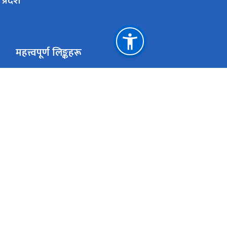
प्रदेश
महत्त्वपूर्ण लिङ्कहरू
मुख्यमन्त्री तथा मन्त्रिपरिषद्को कार्यालय, सुदूरपश्चिम प्रदेश, धनगढी
स्वास्थ्य तथा जनसंख्या मन्त्रालय, काठमाडौं ।
महिला बालबालिका तथा ज्येष्ठ नागरिक मन्त्रालय, काठमाडौै ।
स्वास्थ्य निर्देशनालय डोटी ।
सुदूरपश्चिम प्रदेश विकास तथा लगानी सम्मेलन सचिवालय
धनगढी उपमहानगरपालिका- १, कैलाली, नेपाल
m