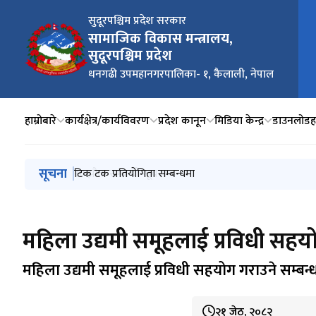
सुदूरपश्चिम प्रदेश सरकार
मुख्
सामाजिक विकास मन्त्रालय,
सुदूरपश्चिम प्रदेश
धनगढी उपमहानगरपालिका- १, कैलाली, नेपाल
हाम्रोबारे
कार्यक्षेत्र/कार्यविवरण
प्रदेश कानून
मिडिया केन्द्र
डाउनलोडह
मुख्य नेभिगेसनमा जानुहोस्
सूचना
प्रदेश स्वास्थ्य सेवा, समूह जरनल नर्सिङ्ग, अधिकृत सातौं तहको
सम्झौता सम्बन्धी सूचना
टिक टक प्रतियोगिता सम्बन्धमा
बढुवा सूचना नं.१४/०८२/०८३ सेवा : प्रदेश शिक्षा, समूह:- शिक
सडक मानव उद्धार तथा पुन स्थापना क्षेत्रमा काम गर्ने संघ संस
महिला उद्यमी समूहलाई प्रविधी सहयो
महिला उद्यमी समूहलाई प्रविधी सहयोग गराउने सम्बन्धम
२१ जेठ, २०८२